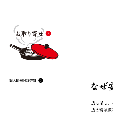
個人情報保護方針
皮も餡も、
皮の粉は練